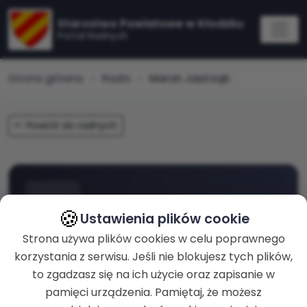
Starostwo Powiatowe w Kłodzku
Portal Radnych
Strona główna
Radni
Marcin Jastrząb
Powrót do radnych
Marcin Jastrząb
MJ
🍪
Ustawienia plików cookie
Strona używa plików cookies w celu poprawnego
korzystania z serwisu. Jeśli nie blokujesz tych plików,
to zgadzasz się na ich użycie oraz zapisanie w
pamięci urządzenia. Pamiętaj, że możesz