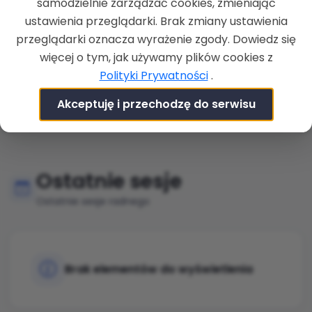
Rady i komisje
samodzielnie zarządzać cookies, zmieniając
ustawienia przeglądarki. Brak zmiany ustawienia
Członkostwo w radach i komisjach
przeglądarki oznacza wyrażenie zgody. Dowiedz się
więcej o tym, jak używamy plików cookies z
Polityki Prywatności
.
Brak elementów do wyświetlenia
Akceptuję i przechodzę do serwisu
Ostatnie sesje
Ostatnie sesje radnego
Brak elementów do wyświetlenia