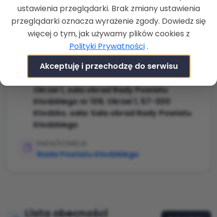
ustawienia przeglądarki. Brak zmiany ustawienia
ROZPOCZĘCIE
30-10-2024 g. 10:00
przeglądarki oznacza wyrażenie zgody. Dowiedz się
więcej o tym, jak używamy plików cookies z
ZAKOŃCZENIE
Polityki Prywatności
.
30-10-2024 g. 12:20
Akceptuję i przechodzę do serwisu
LOKALIZACJA
Starostwo Powiatowe w Kłodzku, ul.
Okrzei 1, sala obrad Rady Powiatu
Kłodzkiego nr 109, Okrzei 1, 57-300
Kłodzko, sala: Sala obrad Rady Powiatu
Kłodzkiego
RADA/KOMISJA
Rada Powiatu Kłodzkiego
Lista obecności