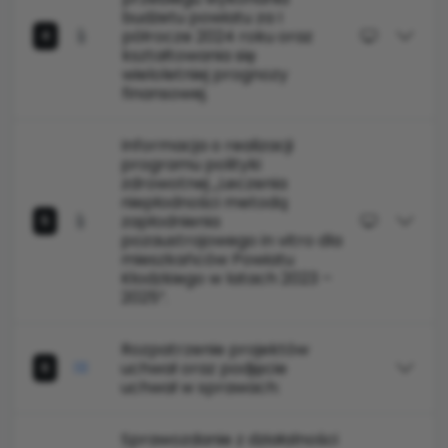
budżetu powiatu za I
półrocze 2024 roku oraz
4
kształtowania się
wieloletniej prognozy
finansowej.
Informacja o realizacji
programu polityki
zdrowotnej „Leczenia
niepłodności metodą
zapłodnienia
5
pozaustrojowego in vitro dla
mieszkańców Powiatu
Kłodzkiego w latach 2023 –
2025”.
Rozpatrzenie projektów
uchwał oraz podjęcie
6
uchwał w sprawach:
Sprawozdanie z działalności