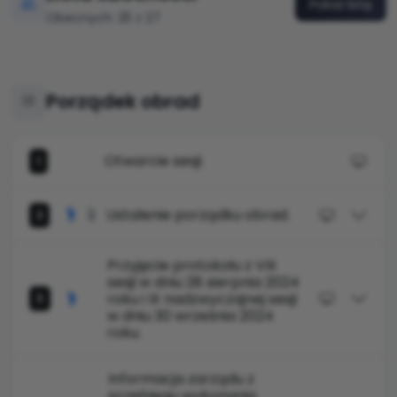
Pokaż listę
Obecnych: 25 z 27
Porządek obrad
Otwarcie sesji.
1
Ustalenie porządku obrad.
2
Przyjęcie protokołu z VIII
sesji w dniu 28 sierpnia 2024
roku i IX nadzwyczajnej sesji
3
w dniu 30 września 2024
roku.
Informacja zarządu z
przebiegu wykonania