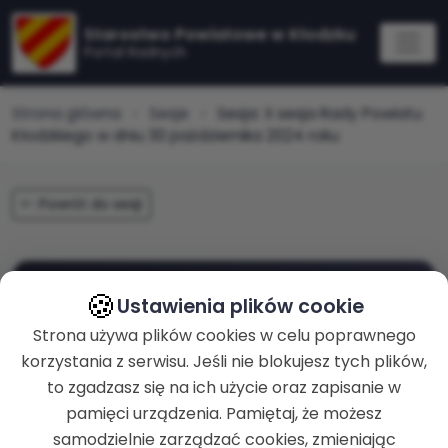
Starostwo Powiatowe w Kłodzku
Portal Radnych
Strona główna
Sesje
Sesja: X sesja Rady Powiatu
Kłodzkiego w dniu 30 października 2024 roku
Powrót do sesji
🍪
zakończona
Ustawienia plików cookie
X sesja Rady Powiatu
Strona używa plików cookies w celu poprawnego
Kłodzkiego w dniu 30
korzystania z serwisu. Jeśli nie blokujesz tych plików,
października 2024 roku
to zgadzasz się na ich użycie oraz zapisanie w
pamięci urządzenia. Pamiętaj, że możesz
samodzielnie zarządzać cookies, zmieniając