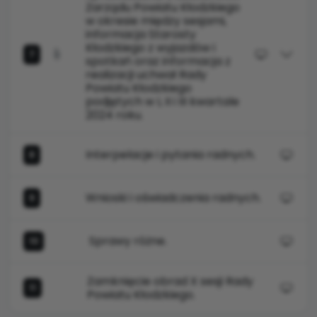
Zarządu Powiatu Kłodzkiego
w okresie między sesjami,
informacja Starosty
Kłodzkiego z wyjazdów i
7
spotkań oraz informacja z
realizacji uchwał Rady
Powiatu Kłodzkiego
podjętych w I, II i III kwartale
2024 roku.
Interpelacje i pytania radnych.
8
Wnioski i oświadczenia radnych.
9
Sprawy różne.
10
Zamknięcie obrad X sesji Rady
11
Powiatu Kłodzkiego.