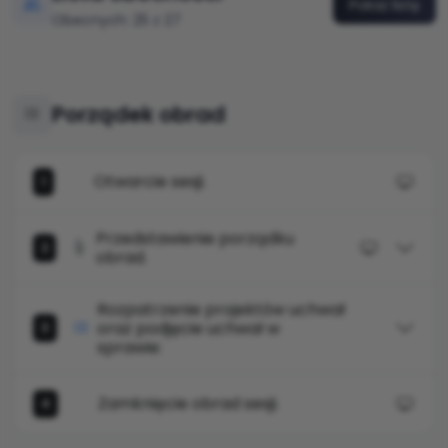
Pokaż listę
Obecnych: 25 z 27
Porządek obrad
Otwarcie sesji.
1
Przedstawienie porządku
2
obrad.
Rozpatrzenie projektów uchwał
oraz podjęcie uchwał w
3
sprawie:
Zamknięcie obrad sesji.
4