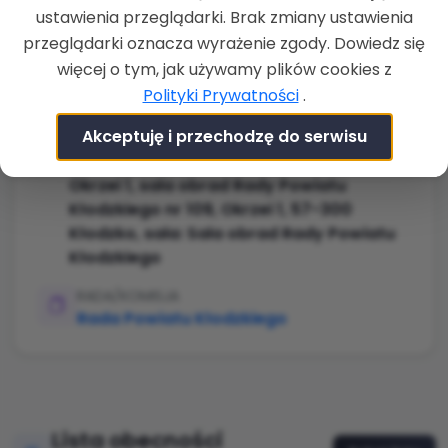
ustawienia przeglądarki. Brak zmiany ustawienia
ROZPOCZĘCIE
18-11-2024 g. 09:02
przeglądarki oznacza wyrażenie zgody. Dowiedz się
więcej o tym, jak używamy plików cookies z
ZAKOŃCZENIE
Polityki Prywatności
.
18-11-2024 g. 09:08
Akceptuję i przechodzę do serwisu
LOKALIZACJA
Starostwo Powiatowe w Kłodzku, ul.
Okrzei 1, sala obrad Rady Powiatu
Kłodzkiego nr 109, Okrzei 1, 57-300
Kłodzko, sala: Sala obrad Rady Powiatu
Kłodzkiego
RADA/KOMISJA
Rada Powiatu Kłodzkiego
Lista obecności