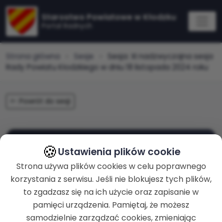
Starostwo Powiatowe w Kłodzku
Portal Radnych
Strona główna
Sesje
Sesja: XI nadzwyczajna sesja
Rady Powiatu Kłodzkiego w dniu 18 listopada 2024 roku
Powrót do sesji
🍪
zakończona
Ustawienia plików cookie
XI nadzwyczajna sesja Rady
Strona używa plików cookies w celu poprawnego
Powiatu Kłodzkiego w dniu 18
korzystania z serwisu. Jeśli nie blokujesz tych plików,
listopada 2024 roku
to zgadzasz się na ich użycie oraz zapisanie w
pamięci urządzenia. Pamiętaj, że możesz
samodzielnie zarządzać cookies, zmieniając